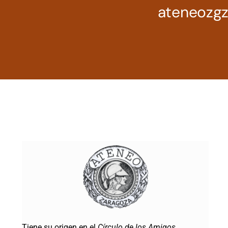
ateneozg
Tiene su origen en el
Círculo de los Amigos
,