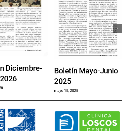
ín Diciembre-
Boletín Mayo-Junio
B
o2026
2025
ma
26
mayo 15, 2025