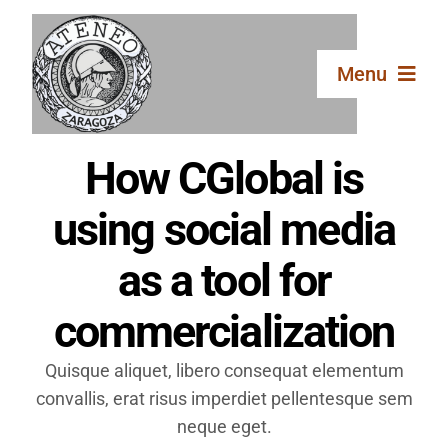
Saltar
al
contenido
Menu
Inicio
How CGlobal is
using social media
El Ateneo
as a tool for
Secciones
commercialization
Publicaciones
Quisque aliquet, libero consequat elementum
convallis, erat risus imperdiet pellentesque sem
neque eget.
Galería