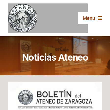
Saltar
al
contenido
Menu
Inicio
Noticias Ateneo
El Ateneo
Secciones
Publicaciones
Galería