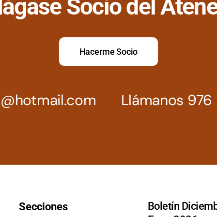
ágase Socio del Aten
Hacerme Socio
z@hotmail.com
Llámanos 976 
Boletín Diciemb
Secciones