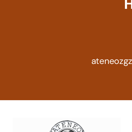
H
ateneozg