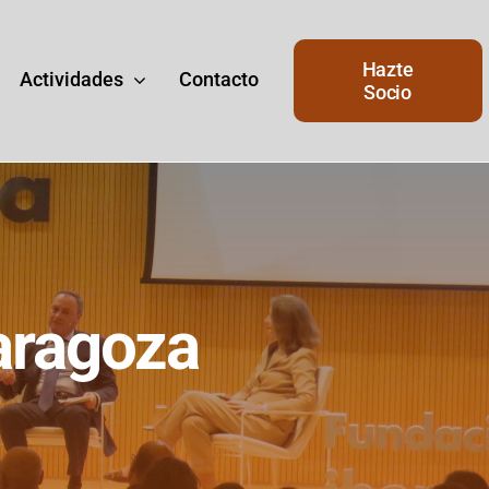
Hazte
Actividades
Contacto
Socio
aragoza
Junta de Gobierno
de
Junta del Gobierno actual del
Ateneo.