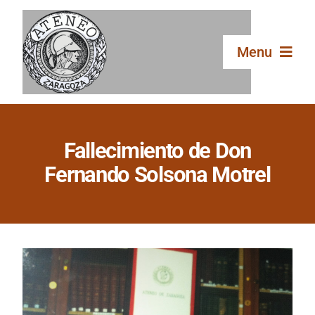
Saltar
al
contenido
Menu
Inicio
Fallecimiento de Don
El Ateneo
Fernando Solsona Motrel
Secciones
Publicaciones
Galería