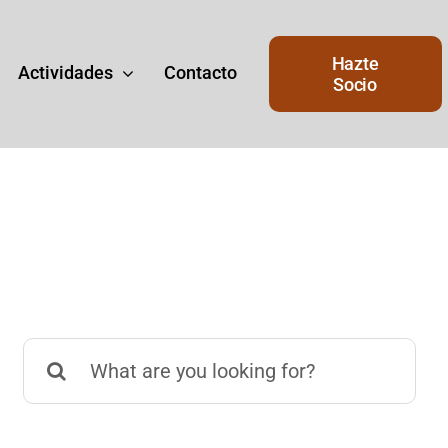
Hazte
Actividades
Contacto
Socio
Junta de Gobierno
Buscar:
de
Junta del Gobierno actual del
Ateneo.