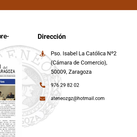
re-
Dirección
Pso. Isabel La Católica Nº2
(Cámara de Comercio),
50009, Zaragoza
976 29 82 02
ateneozgz@hotmail.com