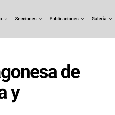
o
Secciones
Publicaciones
Galería
gonesa de
toria
Presidentes
a y
ia del Ateneo de Zaragoza
Presidentes y periodos 
-2010)
actuación del Ateneo.