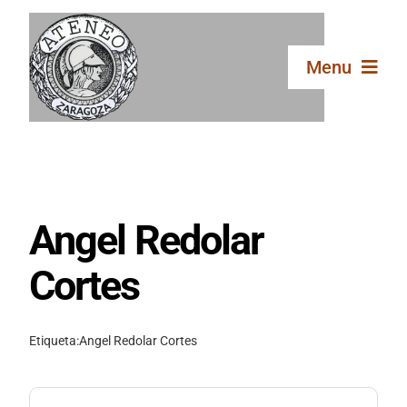
Saltar
al
contenido
Menu
Inicio
El Ateneo
Angel Redolar
Secciones
Cortes
Publicaciones
Etiqueta:
Angel Redolar Cortes
Galería
Buscar: