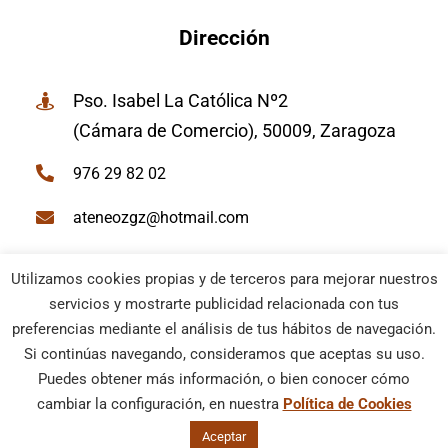
Dirección
Pso. Isabel La Católica Nº2
(Cámara de Comercio), 50009, Zaragoza
976 29 82 02
ateneozgz@hotmail.com
Utilizamos cookies propias y de terceros para mejorar nuestros
servicios y mostrarte publicidad relacionada con tus
preferencias mediante el análisis de tus hábitos de navegación.
© Ateneo de Zaragoza | Todos los derechos reservados |
Si continúas navegando, consideramos que aceptas su uso.
Política Cookies
–
Aviso Legal
| Diseño web
Netymedia
Puedes obtener más información, o bien conocer cómo
cambiar la configuración, en nuestra
Política de Cookies
Aceptar