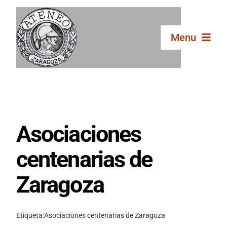
Saltar
al
contenido
Menu
Inicio
El Ateneo
Asociaciones
Secciones
centenarias de
Zaragoza
Publicaciones
Etiqueta:
Asociaciones centenarias de Zaragoza
Galería