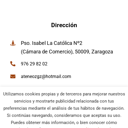
Dirección
Pso. Isabel La Católica Nº2
(Cámara de Comercio), 50009, Zaragoza
976 29 82 02
ateneozgz@hotmail.com
Utilizamos cookies propias y de terceros para mejorar nuestros
servicios y mostrarte publicidad relacionada con tus
preferencias mediante el análisis de tus hábitos de navegación.
© Ateneo de Zaragoza | Todos los derechos reservados |
Si continúas navegando, consideramos que aceptas su uso.
Política Cookies
–
Aviso Legal
| Diseño web
Netymedia
Puedes obtener más información, o bien conocer cómo