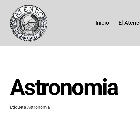
Saltar
al
contenido
Inicio
El Atene
Astronomia
His
Etiqueta:
Astronomia
Histor
(1864