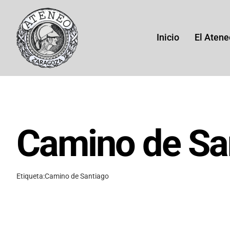
Saltar
al
contenido
Inicio
El Atene
Camino de Sa
His
Etiqueta:
Camino de Santiago
Histor
(1864