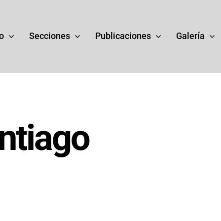
o
Secciones
Publicaciones
Galería
ntiago
toria
Presidentes
ia del Ateneo de Zaragoza
Presidentes y periodos 
-2010)
actuación del Ateneo.