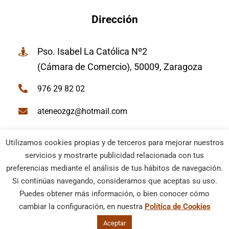
Dirección
Pso. Isabel La Católica Nº2
(Cámara de Comercio), 50009, Zaragoza
976 29 82 02
ateneozgz@hotmail.com
Utilizamos cookies propias y de terceros para mejorar nuestros
servicios y mostrarte publicidad relacionada con tus
preferencias mediante el análisis de tus hábitos de navegación.
© Ateneo de Zaragoza | Todos los derechos reservados |
Si continúas navegando, consideramos que aceptas su uso.
Política Cookies
–
Aviso Legal
| Diseño web
Netymedia
Puedes obtener más información, o bien conocer cómo
cambiar la configuración, en nuestra
Política de Cookies
Aceptar