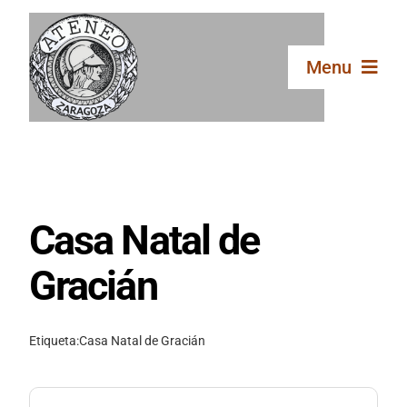
Saltar
al
contenido
Menu
Inicio
El Ateneo
Casa Natal de
Secciones
Gracián
Publicaciones
Etiqueta:
Casa Natal de Gracián
Galería
Buscar: