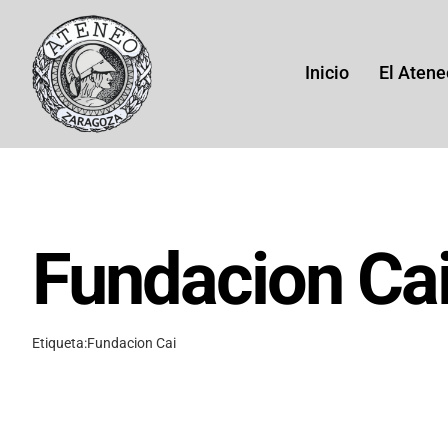
Saltar
al
contenido
Inicio
El Atene
Fundacion Ca
His
Etiqueta:
Fundacion Cai
Histor
(1864