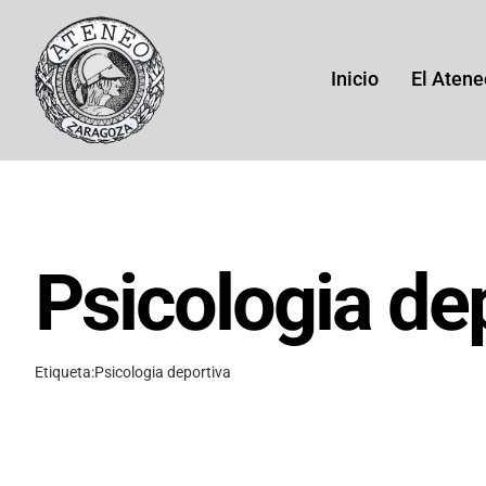
Saltar
al
contenido
Inicio
El Atene
Psicologia de
His
Etiqueta:
Psicologia deportiva
Histor
(1864