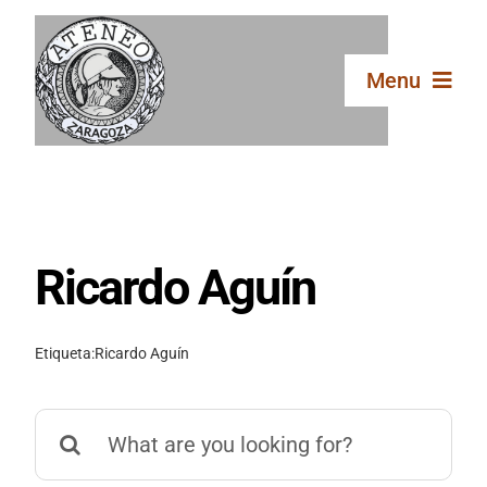
Saltar
al
contenido
Menu
Inicio
El Ateneo
Ricardo Aguín
Secciones
Etiqueta:
Ricardo Aguín
Publicaciones
Buscar:
Galería