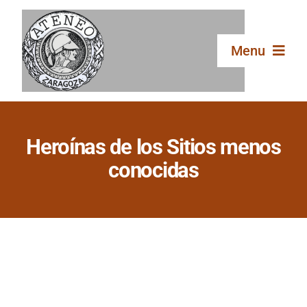
Saltar
al
contenido
Menu
Inicio
Heroínas de los Sitios menos
El Ateneo
conocidas
Secciones
Publicaciones
Galería