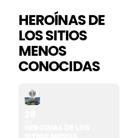
HEROÍNAS DE
Actividades
LOS SITIOS
Contacto
MENOS
CONOCIDAS
28
NOV
HEROÍNAS DE LOS
SITIOS MENOS