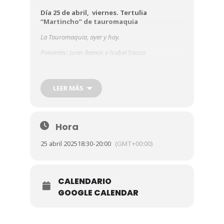
Día 25 de abril, viernes. Tertulia
“Martincho” de tauromaquia
La Tauromaquia, ayer y hoy.
Ponentes: Juan Ramos e Isabel Sauco
Juan Ramos (Torero), Isabel Sauco (Divulgadora
taurina)
LEER MÁS
Cámara de Comercio. Aula 01.
Pso. Isabel la Católica, 2
18:30 horas
Hora
25 abril 2025
18:30
-
20:00
(GMT+00:00)
CALENDARIO
GOOGLE CALENDAR