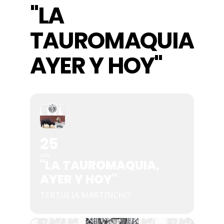
"LA
Actividades
TAUROMAQUIA,
AYER Y HOY"
Contacto
25
APR
"LA TAUROMAQUIA,
AYER Y HOY"
TERTULIA MARTINCHO