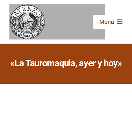
Saltar
al
contenido
Menu
Inicio
«La Tauromaquia, ayer y hoy»
El Ateneo
Secciones
Publicaciones
Galería