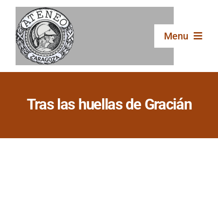
Saltar
al
contenido
Menu
Inicio
Tras las huellas de Gracián
El Ateneo
Secciones
Publicaciones
Galería