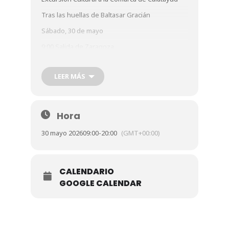
Tras las huellas de Baltasar Gracián
Sábado, 30 de mayo
9:00 Salida de Zaragoza
10:15 Llegada a Belmonte de Gracián: Visita al
centro de interpretación, Iglesia y Casa Natal de
LEER MÁS
Gracián
12:30 Charla en la Sede de la Uned de
Calatayud sobre Gracián
Hora
14:00 Comida en Calatayud
30 mayo 2026
09:00
-
20:00
(GMT+00:00)
17:00 Visita a Sabiñan
Inscripciones
ateneozgz@hotmail.com
CALENDARIO
GOOGLE CALENDAR
976298202-689695656
Fecha límite de inscripción jueves 28 de mayo.