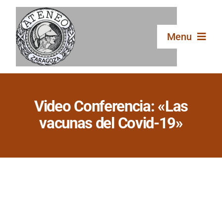
Saltar
al
contenido
Menu
Inicio
Video Conferencia: «Las
El Ateneo
vacunas del Covid-19»
Secciones
Publicaciones
Galería