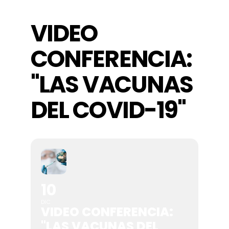
VIDEO
Actividades
CONFERENCIA:
Contacto
"LAS VACUNAS
DEL COVID-19"
10
DIC
VIDEO CONFERENCIA:
"LAS VACUNAS DEL