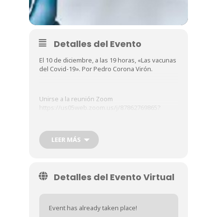
Detalles del Evento
El 10 de diciembre, a las 19 horas, «Las vacunas
del Covid-19». Por Pedro Corona Virón.
Unirse a la reunión Zoom
https://us05web.zoom.us/j/87862769865?
pwd=RDVRcnpma0pJZEVsbFk3azJIR3BPUT09
LEER MÁS
Ateneo Zaragoza le está invitando a una
reunión de Zoom programada.
Detalles del Evento Virtual
Tema: Conferencia «Las vacunas del Covid-19»
Hora: 10 dic 2020 07:00 PM Madrid
Unirse a la reunión Zoom
Event has already taken place!
https://us05web.zoom.us/j/87862769865?